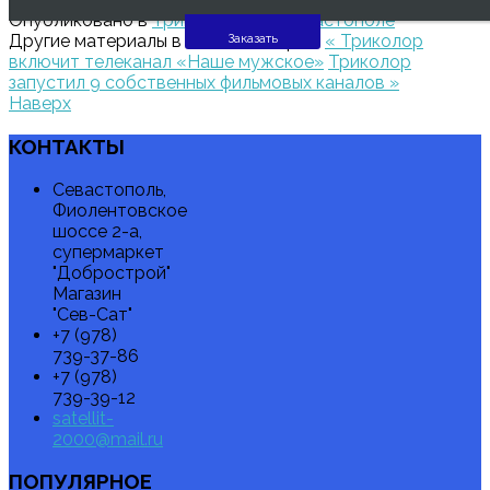
Опубликовано в
Триколор ТВ в Севастополе
Заказать
Другие материалы в этой категории:
« Триколор
включит телеканал «Наше мужское»
Триколор
запустил 9 собственных фильмовых каналов »
Наверх
КОНТАКТЫ
Севастополь,
Фиолентовское
шоссе 2-а,
супермаркет
"Добрострой"
Магазин
"Сев-Сат"
+7 (978)
739-37-86
+7 (978)
739-39-12
satellit-
2000@mail.ru
ПОПУЛЯРНОЕ