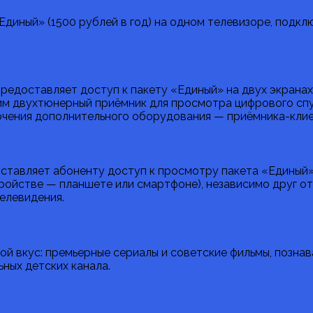
«Единый» (1500 рублей в год) на одном телевизоре, под
 предоставляет доступ к пакету «Единый» на двух экрана
м двухтюнерный приёмник для просмотра цифрового спут
ючения дополнительного оборудования — приёмника-клие
оставляет абоненту доступ к просмотру пакета «Единый»
тройстве — планшете или смартфоне), независимо друг о
елевидения.
бой вкус: премьерные сериалы и советские фильмы, позна
ных детских канала.