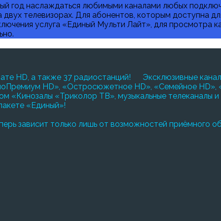
целый год наслаждаться любимыми каналами любых подкл
а двух телевизорах. Для абонентов, которым доступна д
лючения услуга «Единый Мульти Лайт», для просмотра к
ьно.
ате HD, а также 37 радиостанций! Эксклюзивные каналы
«КиноПремиум HD», «Остросюжетное HD», «Семейное HD»,
ом «Кинозалы «Триколор ТВ», музыкальные телеканалы и
пакете «Единый»!
перь зависит только лишь от возможностей приёмного о