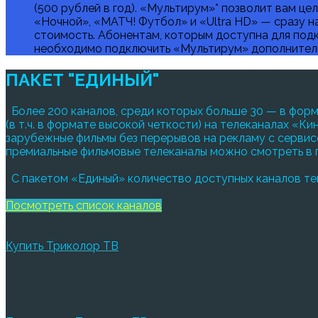
(500 рублей в год). «Мультирум»* позволит вам 
«Ночной», «МАТЧ! Футбол» и «Ultra HD» — сразу н
стоимость. Абонентам, которым доступна для подк
необходимо подключить «Мультирум» дополнител
ПАКЕТ "ЕДИНЫЙ"
Более 200 каналов, среди которых больше 30 — в форм
(в т.ч. в формате высокой четкости) на телеканалах 
зарубежные фильмы без перерывов на рекламу с сервис
премиальные фильмовые телеканалы можно смотреть в 
С пакетом «Единый» количество доступных каналов те
Посмотреть список каналов
Купить Триколор ТВ