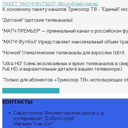
ПАКЕТ "МАТЧ! ФУТБОЛ"
380 рублей/месяц
К основному пакету каналов Триколор ТВ - "Единый", м
"Детский" (детские телеканалы);
"МАТЧ ПРЕМЬЕР" — премиальный канал о российском фу
"МАТЧ! Футбол" (представляет максимальный объем тра
"Ночной" (тематические телеканалы для взрослых (18+)).
"Ultra HD" (семь эксклюзивных и ярких телеканалов в с
Full HD, и выразительные детали в вашем телевизоре.).
*Только для абонентов «Триколор ТВ», использующих о
Подключить Триколор ТВ
КОНТАКТЫ
Севастополь, Фиолентовское шоссе 2-а,
супермаркет "Добрострой"
Магазин "Сев-Сат"