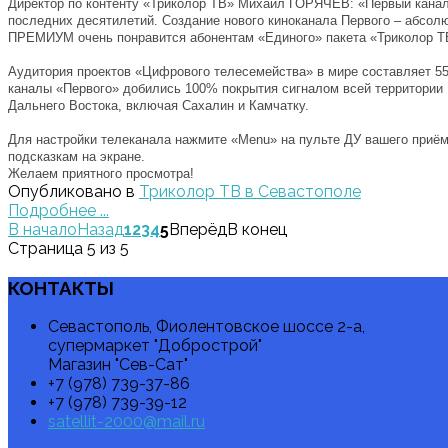
Директор по контенту «Триколор ТВ» Михаил ГОРЯЧЕВ: «Первый канал 
последних десятилетий. Создание нового киноканала Первого – абсо
ПРЕМИУМ очень понравится абонентам «Единого» пакета «Триколор Т
Аудитория проектов «Цифрового телесемейства» в мире составляет 55
каналы «Первого» добились 100% покрытия сигналом всей территории
Дальнего Востока, включая Сахалин и Камчатку.
Для настройки телеканала нажмите «Menu» на пульте ДУ вашего приём
подсказкам на экране.
Желаем приятного просмотра!
Опубликовано в
Триколор ТВ в Севастополе
Подробнее ...
В начало
Назад
1
2
3
4
5
Вперёд
В конец
Страница 5 из 5
КОНТАКТЫ
Севастополь, Фиолентовское шоссе 2-а,
супермаркет "Добрострой"
Магазин "Сев-Сат"
+7 (978) 739-37-86
+7 (978) 739-39-12
satellit-2000@mail.ru