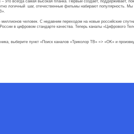
– это всегда самая высокая планка. Первый создает, поддерживает, п
лютно логичный шаг, отечественные фильмы набирают популярность. М
В».
 миллионов человек. С недавним переходом на новые российские спутн
 России в цифровом стандарте качества. Теперь каналы «Цифрового Те
ника, выберите пункт «Поиск каналов «Триколор ТВ» => «OK» и произве